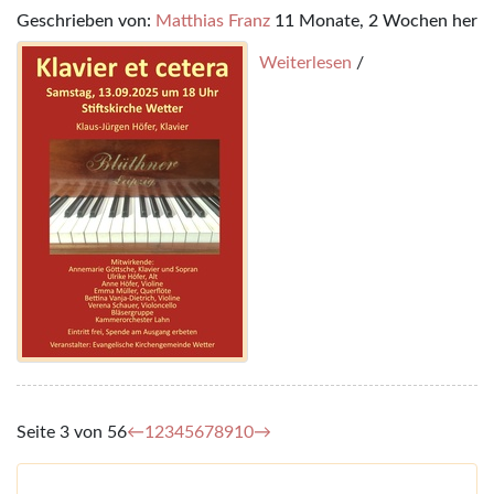
Geschrieben von:
Matthias Franz
11 Monate, 2 Wochen her
Weiterlesen
/
Seite 3 von 56
←
1
2
3
4
5
6
7
8
9
10
→