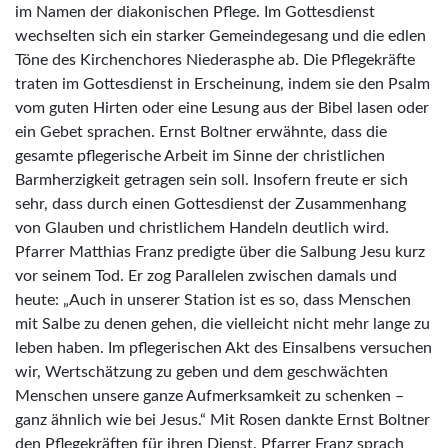
im Namen der diakonischen Pflege. Im Gottesdienst
wechselten sich ein starker Gemeindegesang und die edlen
Töne des Kirchenchores Niederasphe ab. Die Pflegekräfte
traten im Gottesdienst in Erscheinung, indem sie den Psalm
vom guten Hirten oder eine Lesung aus der Bibel lasen oder
ein Gebet sprachen. Ernst Boltner erwähnte, dass die
gesamte pflegerische Arbeit im Sinne der christlichen
Barmherzigkeit getragen sein soll. Insofern freute er sich
sehr, dass durch einen Gottesdienst der Zusammenhang
von Glauben und christlichem Handeln deutlich wird.
Pfarrer Matthias Franz predigte über die Salbung Jesu kurz
vor seinem Tod. Er zog Parallelen zwischen damals und
heute: „Auch in unserer Station ist es so, dass Menschen
mit Salbe zu denen gehen, die vielleicht nicht mehr lange zu
leben haben. Im pflegerischen Akt des Einsalbens versuchen
wir, Wertschätzung zu geben und dem geschwächten
Menschen unsere ganze Aufmerksamkeit zu schenken –
ganz ähnlich wie bei Jesus.“ Mit Rosen dankte Ernst Boltner
den Pflegekräften für ihren Dienst. Pfarrer Franz sprach