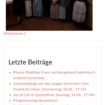
Weiterlesen
/
Letzte Beiträge
Pfarrer Matthias Franz vorübergehend telefonisch
schlecht erreichbar
Sommerklänge mit den jungen Streichern: Von
Vivaldi bis Vasks, Donnerstag, 18.06., 19 Uhr
Joy of Life & Quintethno: Sonntag, 14.06., 17 Uhr
Pfingstmontag ökumenisch