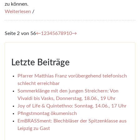
zu können.
Weiterlesen
/
Seite 2 von 56
←
1
2
3
4
5
6
7
8
9
10
→
Letzte Beiträge
Pfarrer Matthias Franz vorübergehend telefonisch
schlecht erreichbar
Sommerklänge mit den jungen Streichern: Von
Vivaldi bis Vasks, Donnerstag, 18.06., 19 Uhr
Joy of Life & Quintethno: Sonntag, 14.06., 17 Uhr
Pfingstmontag ökumenisch
EmBRASSment: Blechbläser der Spitzenklasse aus
Leipzig zu Gast