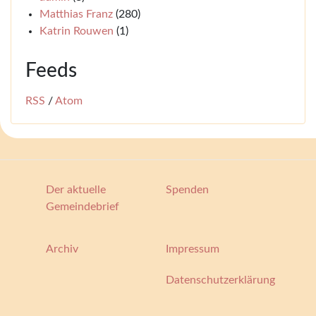
Matthias Franz
(280)
Katrin Rouwen
(1)
Feeds
RSS
/
Atom
Der aktuelle
Spenden
Gemeindebrief
Archiv
Impressum
Datenschutzerklärung