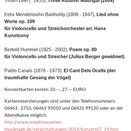
Yinam Leef (* 1953),
Three Autumn Madrigal (2009)
Felix Mendelssohn-Bartholdy (1809 - 1847),
Lied ohne
Worte op. 109
für Violoncello und Streichorchester
arr. Hans
Kunstovny
Bertold Hummel (1925 - 2002),
Poem op. 80
für Violoncello und Streicher
(Julius Berger gewidmet)
Pablo Casals (1876 - 1973),
El Cant Dels Ocells (der
traumhafte Gesang der Vögel)
Konzertkarten kosten 33.--, 27.-- EURO
Kartenreservierungen sind unter den Telefonnummern
06461- 2710, 06461 95010 und 06421 99120 oder an der
Abendkasse möglich.
http://www.eckelshausener-
musiktage.de/veranstaltungen/2014/konzert07_14.htm