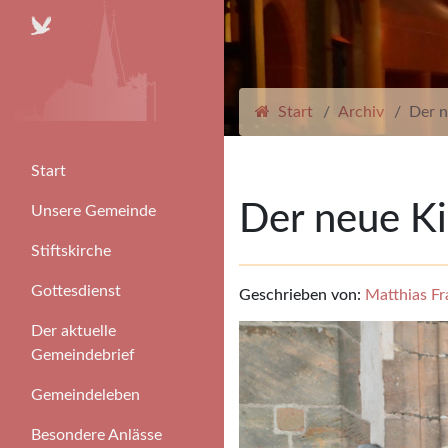
Start
Archiv
Der n
Start
Der neue Ki
Unsere Gemeinde
Stiftskirche
Gottesdienst
Geschrieben von:
Matthias Fr
Der aktuelle
Gemeindebrief
Gemeindeleben
Besondere Anlässe