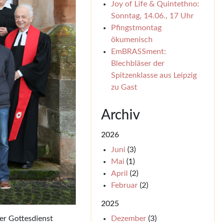
Joy of Life & Quintethno:
Sonntag, 14.06., 17 Uhr
Pfingstmontag
ökumenisch
EmBRASSment:
Blechbläser der
Spitzenklasse aus Leipzig
zu Gast
Archiv
2026
Juni
(3)
Mai
(1)
April
(2)
Februar
(2)
2025
Dezember
(3)
er Gottesdienst