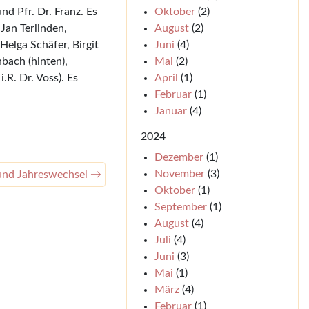
Oktober
(2)
nd Pfr. Dr. Franz. Es
August
(2)
 Jan Terlinden,
Juni
(4)
Helga Schäfer, Birgit
Mai
(2)
nbach (hinten),
April
(1)
.R. Dr. Voss). Es
Februar
(1)
Januar
(4)
2024
Dezember
(1)
November
(3)
und Jahreswechsel →
Oktober
(1)
September
(1)
August
(4)
Juli
(4)
Juni
(3)
Mai
(1)
März
(4)
Februar
(1)