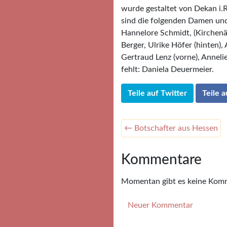
wurde gestaltet von Dekan i.R
sind die folgenden Damen und H
Hannelore Schmidt, (Kirchenäl
Berger, Ulrike Höfer (hinten)
Gertraud Lenz (vorne), Annelie
fehlt: Daniela Deuermeier.
Teile auf Twitter
Teile 
← Botschafter aus Hessen
Kommentare
Momentan gibt es keine Kom
Neuer Kommentar