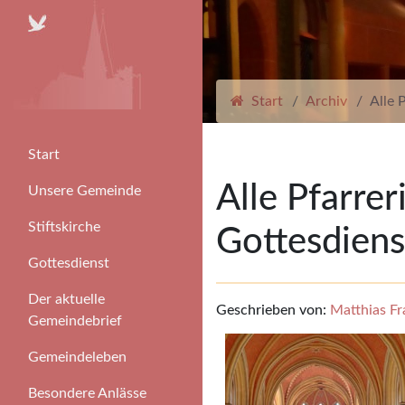
Start
Archiv
Alle 
Start
Alle Pfarre
Unsere Gemeinde
Stiftskirche
Gottesdienst
Gottesdienst
Der aktuelle
Geschrieben von:
Matthias Fr
Gemeindebrief
Gemeindeleben
Besondere Anlässe