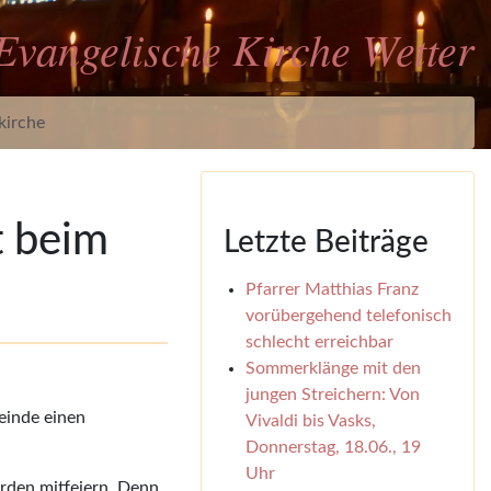
Evangelische Kirche Wetter
kirche
t beim
Letzte Beiträge
Pfarrer Matthias Franz
vorübergehend telefonisch
schlecht erreichbar
Sommerklänge mit den
jungen Streichern: Von
einde einen
Vivaldi bis Vasks,
Donnerstag, 18.06., 19
Uhr
erden mitfeiern. Denn