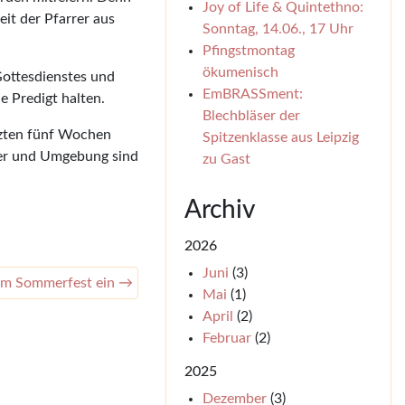
Joy of Life & Quintethno:
it der Pfarrer aus
Sonntag, 14.06., 17 Uhr
Pfingstmontag
ökumenisch
Gottesdienstes und
EmBRASSment:
e Predigt halten.
Blechbläser der
tzten fünf Wochen
Spitzenklasse aus Leipzig
ter und Umgebung sind
zu Gast
Archiv
2026
Juni
(3)
zum Sommerfest ein →
Mai
(1)
April
(2)
Februar
(2)
2025
Dezember
(3)